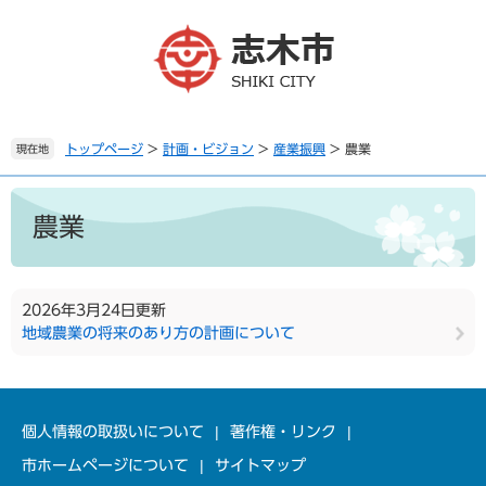
ペ
メ
ー
ニ
ジ
ュ
の
ー
先
を
頭
飛
で
ば
トップページ
>
計画・ビジョン
>
産業振興
>
農業
現在地
す
し
。
て
本
本
文
農業
文
へ
2026年3月24日更新
地域農業の将来のあり方の計画について
個人情報の取扱いについて
著作権・リンク
市ホームページについて
サイトマップ