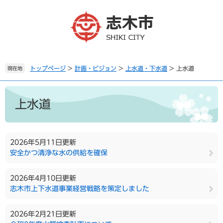
ペ
メ
ー
ニ
ジ
ュ
の
ー
先
を
頭
飛
で
ば
トップページ
>
計画・ビジョン
>
上水道・下水道
>
上水道
現在地
す
し
。
て
本
本
文
上水道
文
へ
2026年5月11日更新
安全かつ清浄な水の供給を確保
2026年4月10日更新
志木市上下水道事業経営戦略を策定しました
2026年2月21日更新