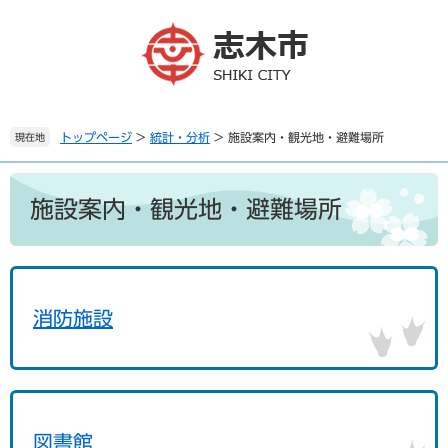
ペ
メ
ー
ニ
ジ
ュ
の
ー
先
を
頭
飛
で
ば
トップページ
>
統計・分析
>
施設案内・観光地・避難場所
現在地
す
し
。
て
本
本
文
施設案内・観光地・避難場所
文
へ
消防施設
図書館