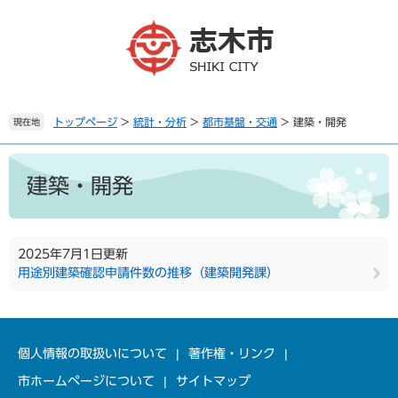
ペ
メ
ー
ニ
ジ
ュ
の
ー
先
を
頭
飛
で
ば
トップページ
>
統計・分析
>
都市基盤・交通
>
建築・開発
現在地
す
し
。
て
本
本
文
建築・開発
文
へ
2025年7月1日更新
用途別建築確認申請件数の推移（建築開発課）
個人情報の取扱いについて
著作権・リンク
市ホームページについて
サイトマップ