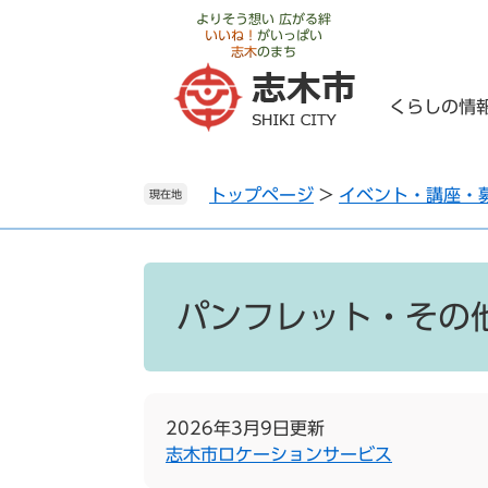
ペ
メ
よりそう想い 広がる絆
いいね！
がいっぱい
ー
ニ
志木
のまち
ジ
ュ
の
ー
くらしの情
先
を
頭
飛
で
ば
トップページ
>
イベント・講座・
す
し
現在地
。
て
本
文
本
へ
文
パンフレット・その
2026年3月9日更新
志木市ロケーションサービス