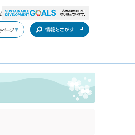
能
情報をさがす
yページ