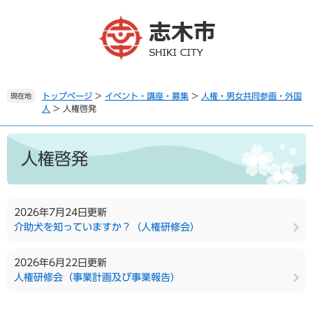
ペ
メ
ー
ニ
ジ
ュ
の
ー
先
を
頭
飛
で
ば
トップページ
>
イベント・講座・募集
>
人権・男女共同参画・外国
現在地
人
>
人権啓発
す
し
。
て
本
本
文
文
人権啓発
へ
2026年7月24日更新
介助犬を知っていますか？（人権研修会）
2026年6月22日更新
人権研修会（事業計画及び事業報告）