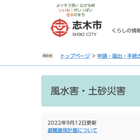
ペ
メ
よりそう想い 広がる絆
いいね！
がいっぱい
ー
ニ
志木
のまち
ジ
ュ
の
ー
くらしの情
先
を
頭
飛
で
ば
トップページ
>
申請・届出・手続
す
し
現在地
。
て
本
文
本
へ
文
風水害・土砂災害
2022年9月12日更新
避難確保計画について