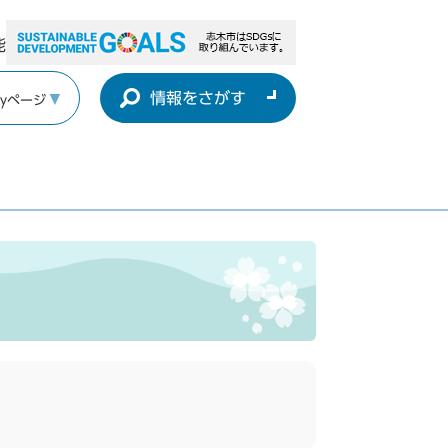
能
情報をさがす
yページ