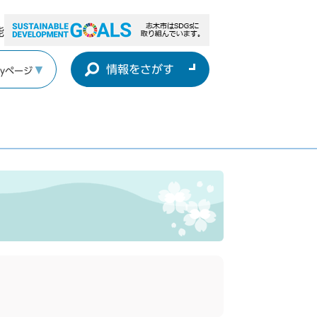
能
情報をさがす
yページ