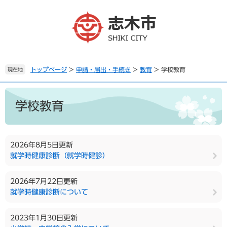
ペ
メ
ー
ニ
ジ
ュ
の
ー
先
を
頭
飛
で
ば
トップページ
>
申請・届出・手続き
>
教育
>
学校教育
現在地
す
し
。
て
本
本
文
学校教育
文
へ
2026年8月5日更新
就学時健康診断（就学時健診）
2026年7月22日更新
就学時健康診断について
2023年1月30日更新