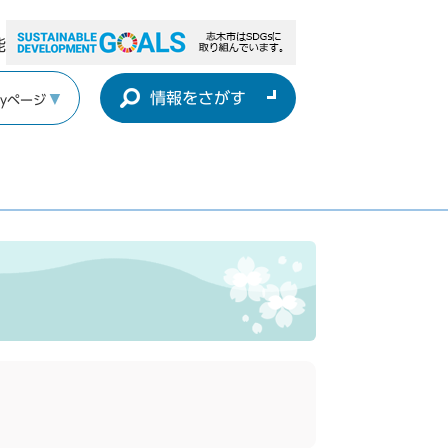
能
情報をさがす
yページ