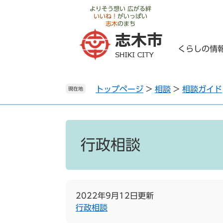
ペ
メ
よりそう想い 広がる絆
いいね！
がいっぱい
ー
ニ
志木
のまち
ジ
ュ
の
ー
くらしの情
先
を
頭
飛
で
ば
トップページ
>
相談
>
相談ガイド
す
し
現在地
。
て
本
文
本
へ
文
行政相談
2022年9月12日更新
行政相談