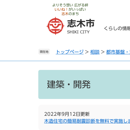
ペ
メ
よりそう想い 広がる絆
いいね！
がいっぱい
ー
ニ
志木
のまち
ジ
ュ
の
ー
くらしの情
先
を
頭
飛
で
ば
トップページ
>
相談
>
都市基盤・
す
し
現在地
。
て
本
文
本
へ
文
建築・開発
2022年9月12日更新
木造住宅の簡易耐震診断を無料で実施し