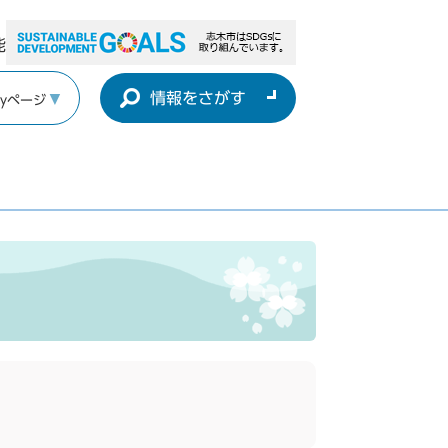
能
情報をさがす
yページ