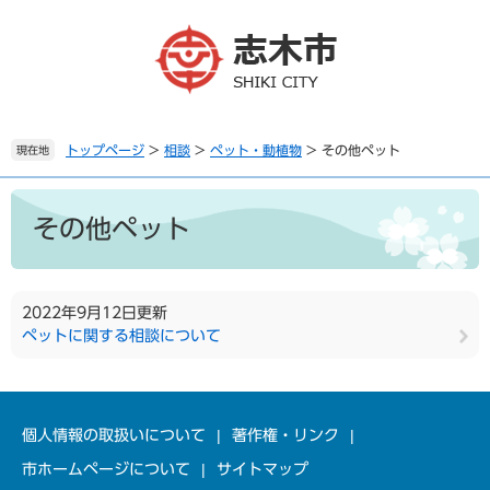
ペ
メ
ー
ニ
ジ
ュ
の
ー
先
を
頭
飛
で
ば
トップページ
>
相談
>
ペット・動植物
>
その他ペット
現在地
す
し
。
て
本
本
文
その他ペット
文
へ
2022年9月12日更新
ペットに関する相談について
個人情報の取扱いについて
著作権・リンク
市ホームページについて
サイトマップ