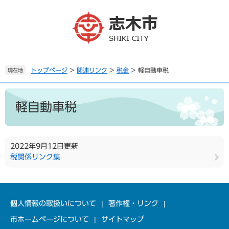
ペ
メ
ー
ニ
ジ
ュ
の
ー
先
を
頭
飛
で
ば
トップページ
>
関連リンク
>
税金
>
軽自動車税
現在地
す
し
。
て
本
本
文
軽自動車税
文
へ
2022年9月12日更新
税関係リンク集
個人情報の取扱いについて
著作権・リンク
市ホームページについて
サイトマップ