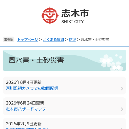
ペ
メ
ー
ニ
ジ
ュ
の
ー
先
を
頭
飛
で
ば
トップページ
>
よくある質問
>
防災
>
風水害・土砂災害
現在地
す
し
。
て
本
本
文
風水害・土砂災害
文
へ
2026年8月4日更新
河川監視カメラでの動画配信
2026年6月24日更新
志木市ハザードマップ
2026年2月9日更新