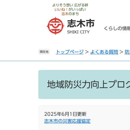
ペ
メ
よりそう想い 広がる絆
いいね！
がいっぱい
ー
ニ
志木
のまち
ジ
ュ
の
ー
くらしの情
先
を
頭
飛
で
ば
トップページ
>
よくある質問
>
防
す
し
現在地
。
て
本
文
本
へ
文
地域防災力向上プロ
2025年6月1日更新
志木市の災害応援協定