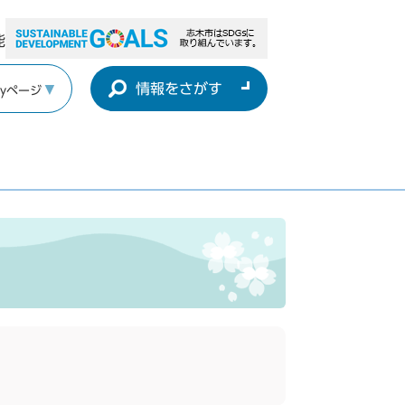
能
情報をさがす
yページ