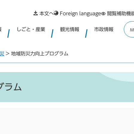
本文へ
Foreign language
閲覧補助機
報
しごと・産業
観光情報
市政情報
M
災
>
地域防災力向上プログラム
グラム