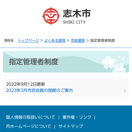
ペ
メ
ー
ニ
ジ
ュ
の
ー
先
を
頭
飛
で
ば
トップページ
>
よくある質問
>
市政運営
>
指定管理者制度
現在地
す
し
。
て
本
本
文
指定管理者制度
文
へ
2022年9月12日更新
2023年3月市民会館の閉館のご案内
個人情報の取扱いについて
著作権・リンク
市ホームページについて
サイトマップ