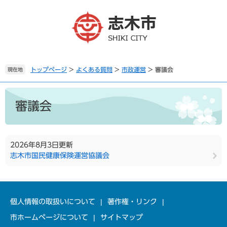
ペ
メ
ー
ニ
ジ
ュ
の
ー
先
を
頭
飛
で
ば
トップページ
>
よくある質問
>
市政運営
>
審議会
現在地
す
し
。
て
本
本
文
審議会
文
へ
2026年8月3日更新
志木市国民健康保険運営協議会
個人情報の取扱いについて
著作権・リンク
市ホームページについて
サイトマップ