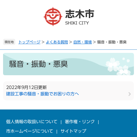
ペ
メ
ー
ニ
ジ
ュ
の
ー
先
を
頭
飛
で
ば
トップページ
>
よくある質問
>
自然・環境
>
騒音・振動・悪臭
現在地
す
し
。
て
本
本
文
騒音・振動・悪臭
文
へ
2022年9月12日更新
建設工事の騒音・振動でお困りの方へ
個人情報の取扱いについて
著作権・リンク
市ホームページについて
サイトマップ