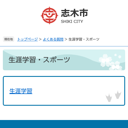
ペ
メ
ー
ニ
ジ
ュ
の
ー
先
を
頭
飛
で
ば
トップページ
>
よくある質問
>
生涯学習・スポーツ
現在地
す
し
。
て
本
本
文
生涯学習・スポーツ
文
へ
生涯学習