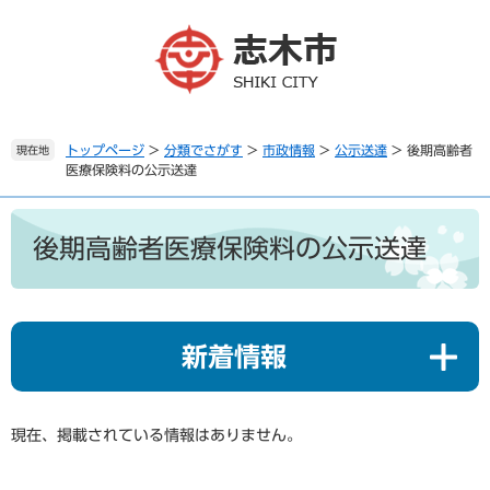
ペ
メ
ー
ニ
ジ
ュ
の
ー
先
を
頭
飛
で
ば
トップページ
>
分類でさがす
>
市政情報
>
公示送達
>
後期高齢者
現在地
医療保険料の公示送達
す
し
。
て
本
本
文
文
後期高齢者医療保険料の公示送達
へ
新着情報
現在、掲載されている情報はありません。