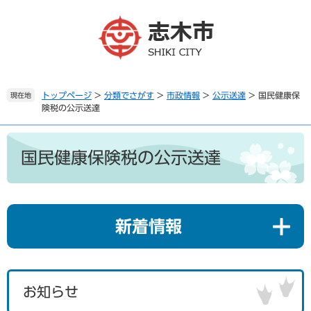
ペ
メ
ー
ニ
ジ
ュ
の
ー
先
を
頭
飛
で
ば
トップページ
>
分類でさがす
>
市政情報
>
公示送達
>
国民健康保
現在地
険税の公示送達
す
し
。
て
本
本
文
文
国民健康保険税の公示送達
へ
新着情報
お知らせ