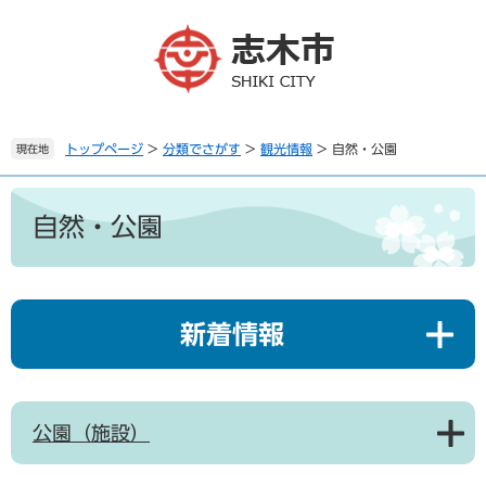
ペ
メ
ー
ニ
ジ
ュ
の
ー
先
を
頭
飛
で
ば
トップページ
>
分類でさがす
>
観光情報
>
自然・公園
現在地
す
し
。
て
本
本
文
自然・公園
文
へ
新着情報
公園（施設）