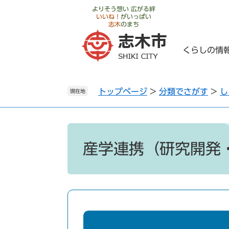
ペ
メ
よりそう想い 広がる絆
いいね！
がいっぱい
ー
ニ
志木
のまち
ジ
ュ
の
ー
くらしの情
先
を
頭
飛
で
ば
トップページ
>
分類でさがす
>
し
す
し
現在地
。
て
本
文
本
へ
文
産学連携（研究開発