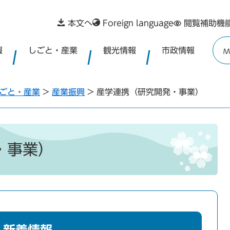
本文へ
Foreign language
閲覧補助機
報
しごと・産業
観光情報
市政情報
M
ごと・産業
>
産業振興
>
産学連携（研究開発・事業）
・事業）