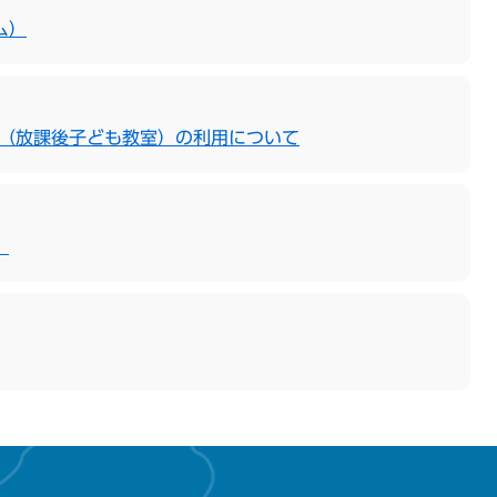
ム）
ム（放課後子ども教室）の利用について
）