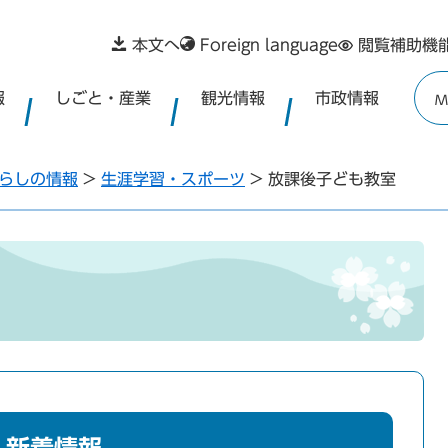
本文へ
Foreign language
閲覧補助機
報
しごと・産業
観光情報
市政情報
M
らしの情報
>
生涯学習・スポーツ
>
放課後子ども教室