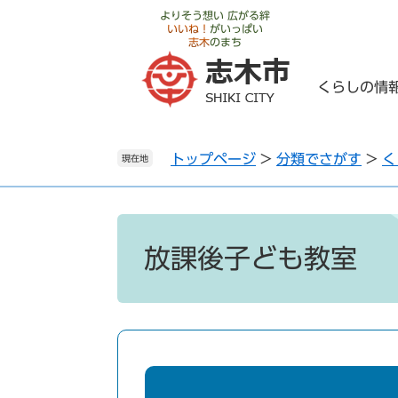
ペ
メ
よりそう想い 広がる絆
いいね！
がいっぱい
ー
ニ
志木
のまち
ジ
ュ
の
ー
くらしの情
先
を
頭
飛
で
ば
トップページ
>
分類でさがす
>
く
す
し
現在地
。
て
本
文
本
へ
文
放課後子ども教室