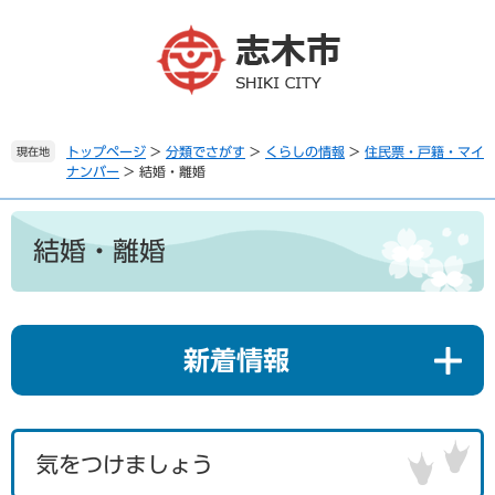
ペ
メ
ー
ニ
ジ
ュ
の
ー
先
を
頭
飛
で
ば
トップページ
>
分類でさがす
>
くらしの情報
>
住民票・戸籍・マイ
現在地
ナンバー
>
結婚・離婚
す
し
。
て
本
本
文
文
結婚・離婚
へ
新着情報
気をつけましょう