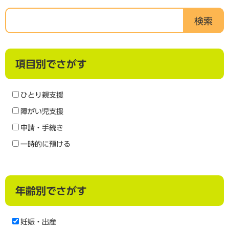
キ
ー
ワ
ー
ド
項目別でさがす
を
入
力
ひとり親支援
障がい児支援
申請・手続き
一時的に預ける
年齢別でさがす
妊娠・出産