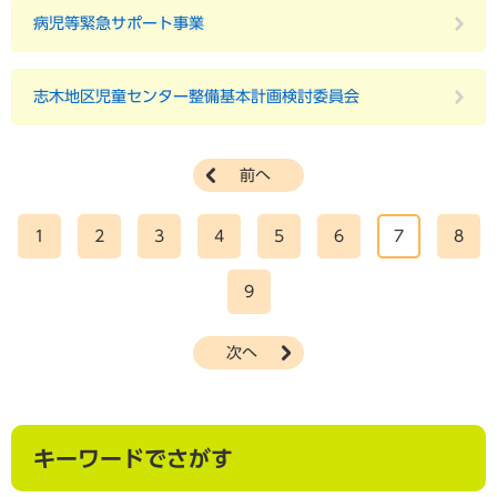
病児等緊急サポート事業
志木地区児童センター整備基本計画検討委員会
前へ
1
2
3
4
5
6
7
8
9
次へ
キーワードでさがす